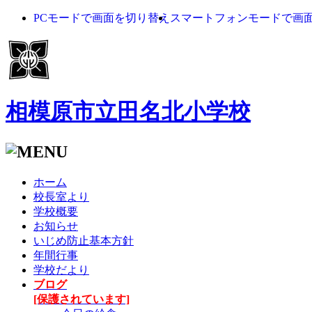
PCモードで画面を切り替え
スマートフォンモードで画
相模原市立田名北小学校
ホーム
校長室より
学校概要
お知らせ
いじめ防止基本方針
年間行事
学校だより
ブログ
[保護されています]