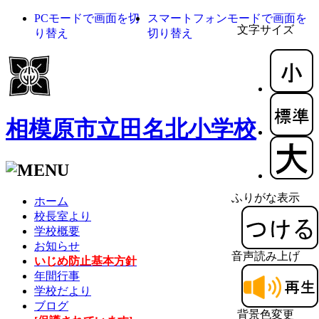
PCモードで画面を切
スマートフォンモードで画面を
文字サイズ
り替え
切り替え
相模原市立田名北小学校
ふりがな表示
ホーム
校長室より
学校概要
お知らせ
音声読み上げ
いじめ防止基本方針
年間行事
学校だより
ブログ
背景色変更