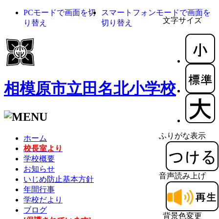
PCモードで画面を切
スマートフォンモードで画面を
文字サイズ
り替え
切り替え
相模原市立田名北小学校
ふりがな表示
ホーム
校長室より
学校概要
お知らせ
音声読み上げ
いじめ防止基本方針
年間行事
学校だより
ブログ
背景色変更