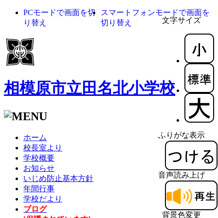
PCモードで画面を切
スマートフォンモードで画面を
文字サイズ
り替え
切り替え
相模原市立田名北小学校
ふりがな表示
ホーム
校長室より
学校概要
お知らせ
音声読み上げ
いじめ防止基本方針
年間行事
学校だより
ブログ
背景色変更