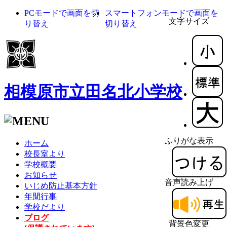
PCモードで画面を切
スマートフォンモードで画面を
文字サイズ
り替え
切り替え
相模原市立田名北小学校
ふりがな表示
ホーム
校長室より
学校概要
お知らせ
音声読み上げ
いじめ防止基本方針
年間行事
学校だより
ブログ
背景色変更