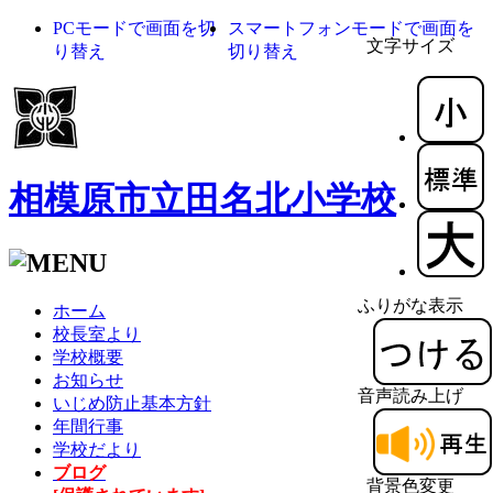
PCモードで画面を切
スマートフォンモードで画面を
文字サイズ
り替え
切り替え
相模原市立田名北小学校
ふりがな表示
ホーム
校長室より
学校概要
お知らせ
音声読み上げ
いじめ防止基本方針
年間行事
学校だより
ブログ
背景色変更