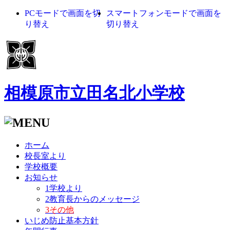
PCモードで画面を切
スマートフォンモードで画面を
り替え
切り替え
相模原市立田名北小学校
ホーム
校長室より
学校概要
お知らせ
1学校より
2教育長からのメッセージ
3その他
いじめ防止基本方針