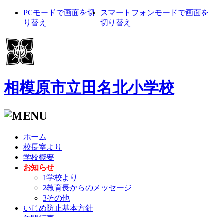
PCモードで画面を切
スマートフォンモードで画面を
り替え
切り替え
相模原市立田名北小学校
ホーム
校長室より
学校概要
お知らせ
1学校より
2教育長からのメッセージ
3その他
いじめ防止基本方針