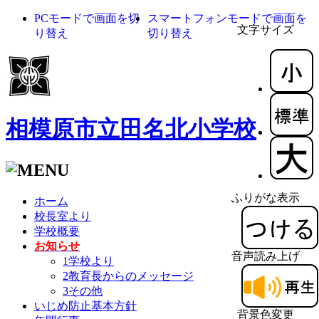
PCモードで画面を切
スマートフォンモードで画面を
文字サイズ
り替え
切り替え
相模原市立田名北小学校
ふりがな表示
ホーム
校長室より
学校概要
お知らせ
音声読み上げ
1学校より
2教育長からのメッセージ
3その他
いじめ防止基本方針
背景色変更