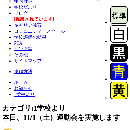
年間行事
学校だより
ブログ
[保護されています]
キャリア教育
コミュニティ・スクール
学校評価の結果
PTA
リンク集
その他
サイトマップ
操作方法
ホーム
お知らせ
1学校より
カテゴリ:1学校より
本日、11/1（土）運動会を実施します