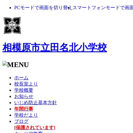
PCモードで画面を切り替え
スマートフォンモードで画
相模原市立田名北小学校
ホーム
校長室より
学校概要
お知らせ
いじめ防止基本方針
年間行事
学校だより
ブログ
[保護されています]