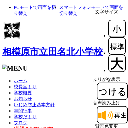
PCモードで画面を切
スマートフォンモードで画面を
文字サイズ
り替え
切り替え
相模原市立田名北小学校
ふりがな表示
ホーム
校長室より
学校概要
お知らせ
音声読み上げ
いじめ防止基本方針
年間行事
学校だより
ブログ
背景色変更