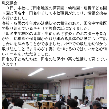
報交換会
１０日、本校にて田名地区の保育園・幼稚園・連携子ども園
６園と田名小・田名中そして本校職員が集まり、情報交換会
を行いました。
各校・各園の今年度の活動状況の報告のあと、田名中学校区
で取り組んでいるキャリア教育の話になりました。
「田名中学校区の児童・生徒がめざす姿」のポスターを見な
がら、幼稚園や保育園から取り組める具体の活動について話
し合いを深めることができました。小中での取組を幼保から
取り組むことでよりめざす姿に近づけるのではないかと心強
いエールをいただきました。
田名の子どもたちは、田名の幼保小中高で連携して育ててい
きます！