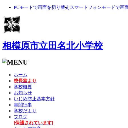
PCモードで画面を切り替え
スマートフォンモードで画
相模原市立田名北小学校
ホーム
校長室より
学校概要
お知らせ
いじめ防止基本方針
年間行事
学校だより
ブログ
[保護されています]