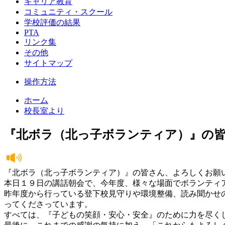
キャリア教育
コミュニティ・スクール
学校評価の結果
PTA
リンク集
その他
サイトマップ
操作方法
ホーム
校長室より
『北ボラ（北っ子ボランティア）』の
『北ボラ（北っ子ボランティア）』の皆さん、よろしくお願
本日１９日の講話朝会で、今年度、様々な場面でボランティ
昨年度から行っている登下校見守りや環境整備、読み聞かせの
ってくださっています。
すべては、『子どもの笑顔・安心・安全』のために力を尽く