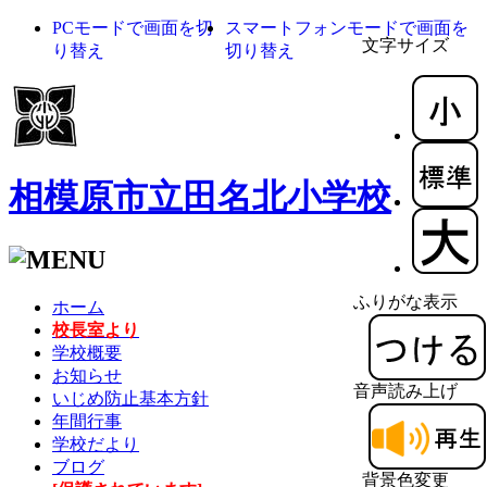
PCモードで画面を切
スマートフォンモードで画面を
文字サイズ
り替え
切り替え
相模原市立田名北小学校
ふりがな表示
ホーム
校長室より
学校概要
お知らせ
音声読み上げ
いじめ防止基本方針
年間行事
学校だより
ブログ
背景色変更