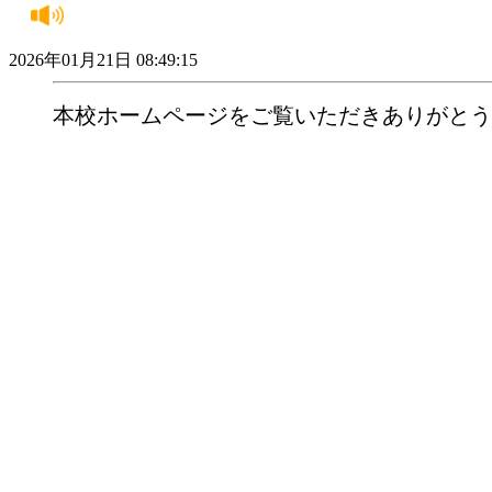
2026年01月21日 08:49:15
本校ホームページをご覧いただきありがとう
本ホームページ掲載写真の無断転載・転用は
キャリア教育
WHAT'S NEW
2026年07月03日 13:51:45
田名中学校区あいさつ運動
田名中学校区では『進んであいさつできる子』を目指し
来校いただき、あいさつを交わすことができました。
2026年05月19日 13:06:49
第１回 小中一貫の日