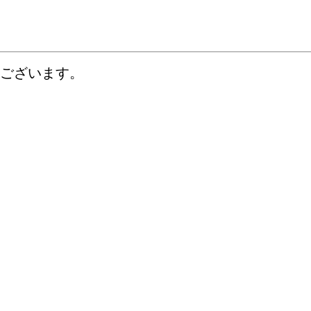
ございます。
禁止させていただいております
。
、小中学生や地域の方々も参加して、朝のあいさつ運動を行っ