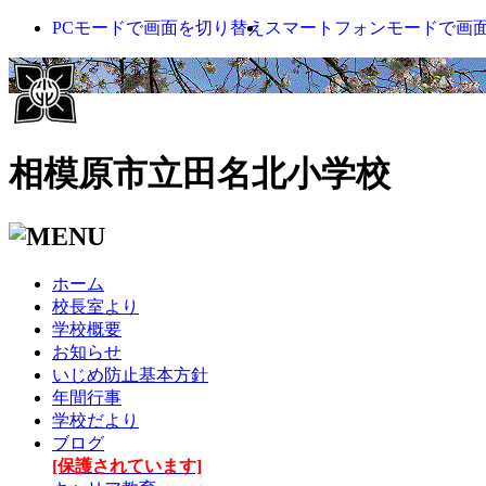
PCモードで画面を切り替え
スマートフォンモードで画
相模原市立田名北小学校
ホーム
校長室より
学校概要
お知らせ
いじめ防止基本方針
年間行事
学校だより
ブログ
[保護されています]